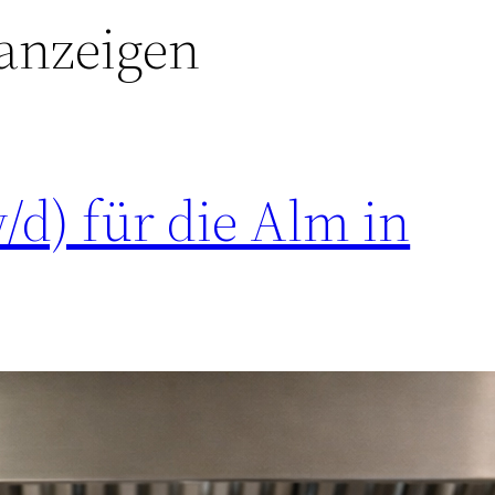
nanzeigen
/d) für die Alm in